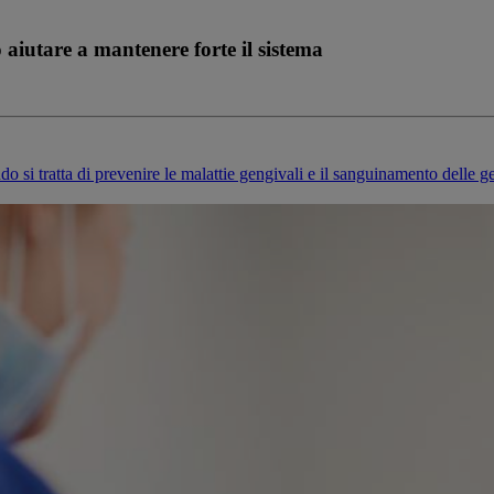
iutare a mantenere forte il sistema
o si tratta di prevenire le malattie gengivali e il sanguinamento delle g