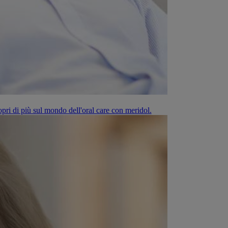
opri di più sul mondo dell'oral care con meridol.