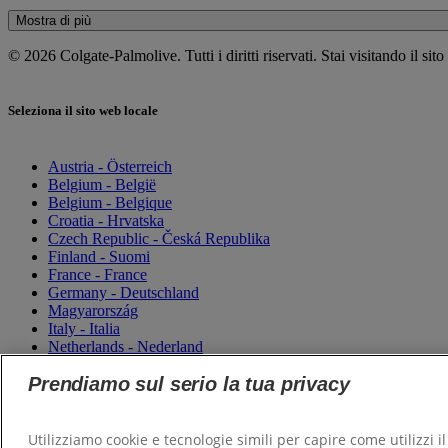
Mostra di più
© 2026 Colgate-Palmolive. Tutti i diritti riservati. Stai visitando il sito
Seleziona il sito web locale
Austria - Österreich
Belgium - België
Belgium - Belgique
Croatia - Hrvatska
Czech Republic - Česká Republika
Finland - Suomi
France - France
Germany - Deutschland
Magyarország
Italy - Italia
Netherlands - Nederland
Poland - Polska
Prendiamo sul serio la tua privacy
Saudi Arabia (العربية)
Saudi Arabia (English)
Slovensko
Slovenija
Utilizziamo cookie e tecnologie simili per capire come utilizzi 