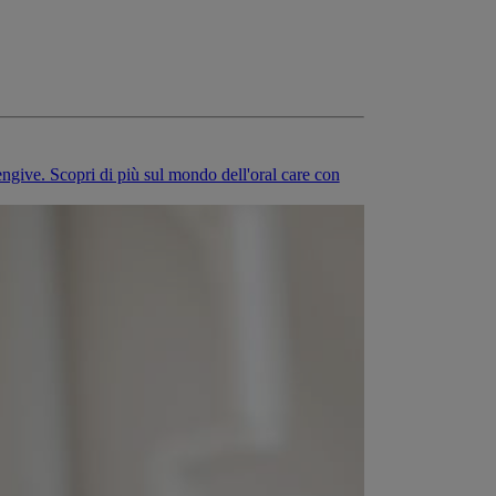
engive. Scopri di più sul mondo dell'oral care con