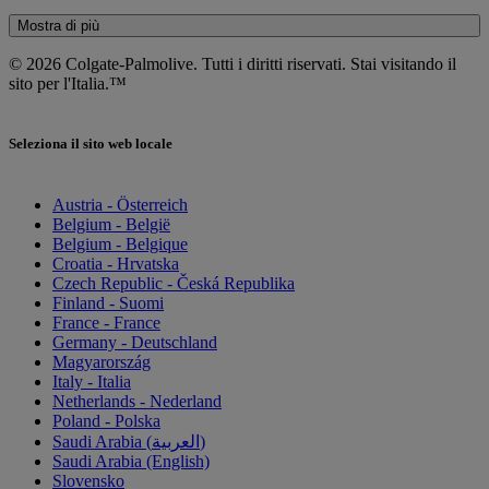
Mostra di più
© 2026 Colgate-Palmolive. Tutti i diritti riservati. Stai visitando il
sito per l'Italia.™
Seleziona il sito web locale
Austria - Österreich
Belgium - België
Belgium - Belgique
Croatia - Hrvatska
Czech Republic - Česká Republika
Finland - Suomi
France - France
Germany - Deutschland
Magyarország
Italy - Italia
Netherlands - Nederland
Poland - Polska
Saudi Arabia (العربية)
Saudi Arabia (English)
Slovensko