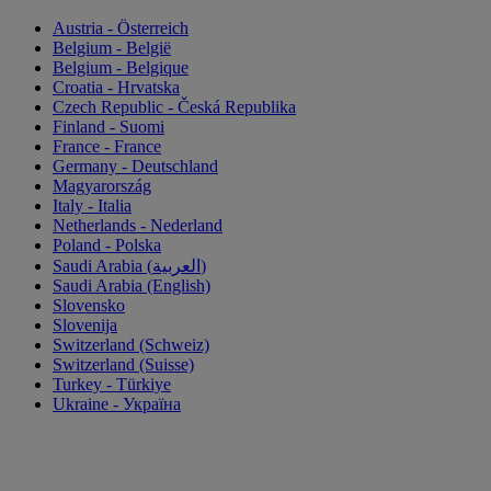
Austria - Österreich
Belgium - België
Belgium - Belgique
Croatia - Hrvatska
Czech Republic - Česká Republika
Finland - Suomi
France - France
Germany - Deutschland
Magyarország
Italy - Italia
Netherlands - Nederland
Poland - Polska
Saudi Arabia (العربية)
Saudi Arabia (English)
Slovensko
Slovenija
Switzerland (Schweiz)
Switzerland (Suisse)
Turkey - Türkiye
Ukraine - Україна