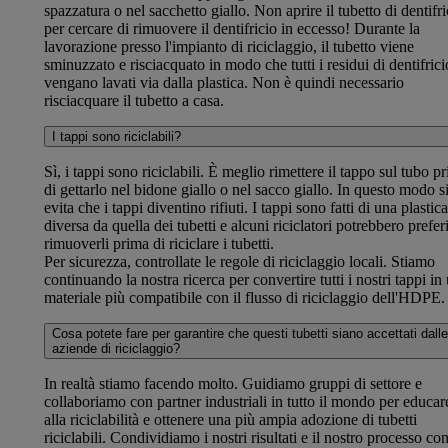
spazzatura o nel sacchetto giallo. Non aprire il tubetto di dentifri
per cercare di rimuovere il dentifricio in eccesso! Durante la
lavorazione presso l'impianto di riciclaggio, il tubetto viene
sminuzzato e risciacquato in modo che tutti i residui di dentifrici
vengano lavati via dalla plastica. Non è quindi necessario
risciacquare il tubetto a casa.
I tappi sono riciclabili?
Sì, i tappi sono riciclabili. È meglio rimettere il tappo sul tubo p
di gettarlo nel bidone giallo o nel sacco giallo. In questo modo s
evita che i tappi diventino rifiuti. I tappi sono fatti di una plastica
diversa da quella dei tubetti e alcuni riciclatori potrebbero prefer
rimuoverli prima di riciclare i tubetti.
Per sicurezza, controllate le regole di riciclaggio locali. Stiamo
continuando la nostra ricerca per convertire tutti i nostri tappi in
materiale più compatibile con il flusso di riciclaggio dell'HDPE.
Cosa potete fare per garantire che questi tubetti siano accettati dalle
aziende di riciclaggio?
In realtà stiamo facendo molto. Guidiamo gruppi di settore e
collaboriamo con partner industriali in tutto il mondo per educar
alla riciclabilità e ottenere una più ampia adozione di tubetti
riciclabili. Condividiamo i nostri risultati e il nostro processo co