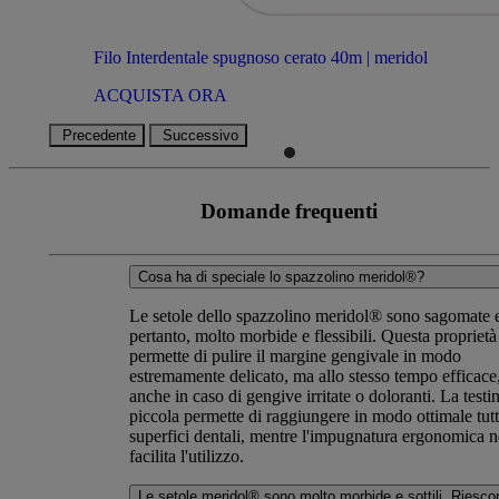
Filo Interdentale spugnoso cerato 40m | meridol
ACQUISTA ORA
Precedente
Successivo
Domande frequenti
Cosa ha di speciale lo spazzolino meridol®?
Le setole dello spazzolino meridol® sono sagomate 
pertanto, molto morbide e flessibili. Questa proprietà
permette di pulire il margine gengivale in modo
estremamente delicato, ma allo stesso tempo efficace
anche in caso di gengive irritate o doloranti. La testi
piccola permette di raggiungere in modo ottimale tutt
superfici dentali, mentre l'impugnatura ergonomica n
facilita l'utilizzo.
Le setole meridol® sono molto morbide e sottili. Riesco