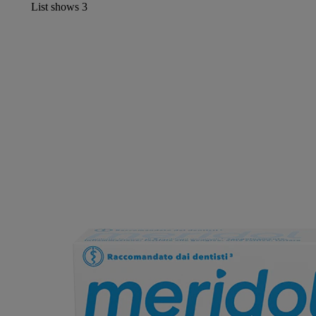
List shows
3