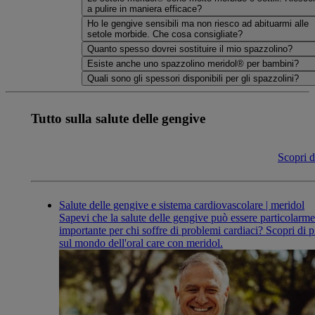
a pulire in maniera efficace?
Ho le gengive sensibili ma non riesco ad abituarmi alle
setole morbide. Che cosa consigliate?
Quanto spesso dovrei sostituire il mio spazzolino?
Esiste anche uno spazzolino meridol® per bambini?
Quali sono gli spessori disponibili per gli spazzolini?
Tutto sulla salute delle gengive
Scopri d
Salute delle gengive e sistema cardiovascolare | meridol
Sapevi che la salute delle gengive può essere particolarm
importante per chi soffre di problemi cardiaci? Scopri di p
sul mondo dell'oral care con meridol.