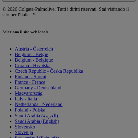
© 2026 Colgate-Palmolive. Tutti i diritti riservati. Stai visitando il
sito per l'Italia.™
Seleziona il sito web locale
Austria - Österreich
Belgium - België
Belgium - Belgique
Croatia - Hrvatska
Czech Republic - Česká Republika
Finland - Suomi
France - France
Germany - Deutschland
Magyarország
Italy - Italia
Netherlands - Nederland
Poland - Polska
Saudi Arabia (العربية)
Saudi Arabia (English)
Slovensko
Slovenija
Switzerland (Schweiz)