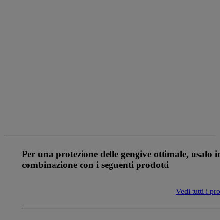
Precedente
Successivo
{
{name}}
{
{description}}
Descrizione
{
{additionalInformation}}
Benefici
Per una protezione delle gengive ottimale, usalo i
combinazione con i seguenti prodotti
Vedi tutti i pro