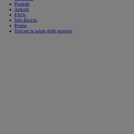
Prodotti
Articoli
FAQs
Info-Riciclo
Promo
Test per la salute delle gengive
Tutti i prodotti