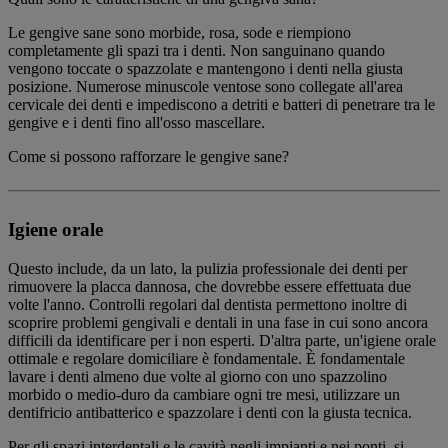
Le gengive sane sono morbide, rosa, sode e riempiono
completamente gli spazi tra i denti. Non sanguinano quando
vengono toccate o spazzolate e mantengono i denti nella giusta
posizione. Numerose minuscole ventose sono collegate all'area
cervicale dei denti e impediscono a detriti e batteri di penetrare tra le
gengive e i denti fino all'osso mascellare.
Come si possono rafforzare le gengive sane?
Igiene orale
Questo include, da un lato, la pulizia professionale dei denti per
rimuovere la placca dannosa, che dovrebbe essere effettuata due
volte l'anno. Controlli regolari dal dentista permettono inoltre di
scoprire problemi gengivali e dentali in una fase in cui sono ancora
difficili da identificare per i non esperti. D'altra parte, un'igiene orale
ottimale e regolare domiciliare è fondamentale. È fondamentale
lavare i denti almeno due volte al giorno con uno spazzolino
morbido o medio-duro da cambiare ogni tre mesi, utilizzare un
dentifricio antibatterico e spazzolare i denti con la giusta tecnica.
Per gli spazi interdentali e le cavità negli impianti e nei ponti, si