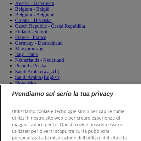
Austria - Österreich
Belgium - België
Belgium - Belgique
Croatia - Hrvatska
Czech Republic - Česká Republika
Finland - Suomi
France - France
Germany - Deutschland
Magyarország
Italy - Italia
Netherlands - Nederland
Poland - Polska
Saudi Arabia (العربية)
Saudi Arabia (English)
Slovensko
Slovenija
Prendiamo sul serio la tua privacy
Switzerland (Schweiz)
Switzerland (Suisse)
Turkey - Türkiye
Utilizziamo cookie e tecnologie simili per capire come
Ukraine - Україна
utilizzi il nostro sito web e per creare esperienze di
maggior valore per te. Questi cookie possono essere
utilizzati per diversi scopi, tra cui la pubblicità
personalizzata, la misurazione dell'utilizzo del sito e la