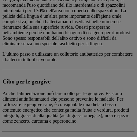
raccomanda l'uso quotidiano del filo interdentale o di spazzolini
interdentali per il 30% dell'area non coperta dallo spazzolino. La
pulizia della lingua è un'altra parte importante dell'igiene orale
complessiva, poiché i batteri amano insediarsi nelle numerose
rientranze della sua superficie ruvida. Questi prosperano
nell'ambiente perché non hanno bisogno di ossigeno per riprodursi.
Sono spesso responsabili dell'alito cattivo e sono difficili da
eliminare senza uno speciale raschietto per la lingua.
L'ultimo passo è utilizzare un collutorio antibatterico per combattere
i batteri in tutto il cavo orale.
Cibo per le gengive
Anche l'alimentazione può fare molto per le gengive. Esistono
alimenti antinfiammatori che possono prevenire le malattie. Per
rafforzare le gengive sane, è consigliabile una dieta a basso
contenuto energetico che contenga molta frutta e verdura, prodotti
integrali, grassi di alta qualità (acidi grassi omega-3), noci e spezie
come zenzero, curcuma e peperoncino.